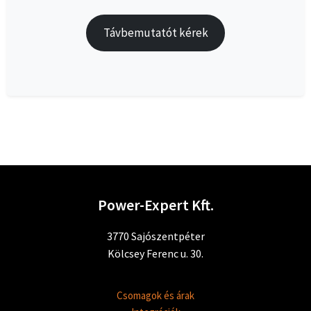
Távbemutatót kérek
Power-Expert Kft.
3770 Sajószentpéter
Kölcsey Ferenc u. 30.
Csomagok és árak