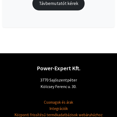
Távbemutatót kérek
Power-Expert Kft.
3770 Sajószentpéter
Kölcsey Ferenc u. 30.
Csomagok és árak
Integrációk
Központi frissítésű termékadatbázisok webáruházhoz