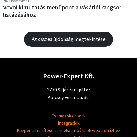
2023 november 12
Vevői kimutatás menüpont a vásárlói rangsor
listázásához
Az összes újdonság megtekintése
Power-Expert Kft.
3770 Sajószentpéter
Kölcsey Ferenc u. 30.
Csomagok és árak
Integrációk
Központi frissítésű termékadatbázisok webáruházhoz