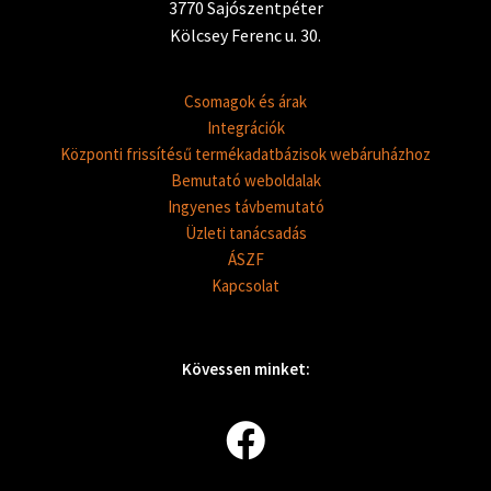
3770 Sajószentpéter
Kölcsey Ferenc u. 30.
Csomagok és árak
Integrációk
Központi frissítésű termékadatbázisok webáruházhoz
Bemutató weboldalak
Ingyenes távbemutató
Üzleti tanácsadás
ÁSZF
Kapcsolat
Kövessen minket: