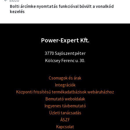
Előző
Bolti árcímke nyomtatás funkcióval bővült a vonalkód
kezelés
Power-Expert Kft.
3770 Sajószentpéter
Kölcsey Ferenc u. 30.
Csomagok és árak
Integrációk
Központi frissítésű termékadatbázisok webáruházhoz
Bemutató weboldalak
Ingyenes távbemutató
Üzleti tanácsadás
ÁSZF
Kapcsolat