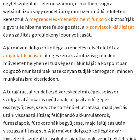
ügyfélszolgálati telefonszámon, e-mailben, vagy a
webáruházon vagy rendelőprogram üzemmódú felületen
keresztül. A
megrendelés-menedzsment funkciók
biztosítják
a gyors és hibamentes feldolgozást, a
bizonylatok kiállítását
és a szállítás gördülékeny lebonyolítását.
A járművön dolgozó kolléga a rendelés felvételétől az
árajánlat kiadásán
át egészen a számlázásig minden
műveletet helyben el tud végezni. Munkáját a központban
dolgozó munkatársak hatékonyan tudják támogatni minden
munkafázisra kiterjedően.
A túrajárattal rendelkező kereskedelmi cégek sokszor
szolgáltatásokat is nyújtanak, pl. javítandó gépek
összegyűjtése, szervizbe történő eljuttatása, majd javítás
utáni visszaszállítása; felújítandó akkumulátorok,
fűrészlapok, fúrókoronák begyűjtése, majd felújítás utáni
visszaszállítása; stb. A járművön dolgozó kollégák akár
kivitelezői szolgáltatásokat is ajánlhatnak, vehetnek fel rájuk